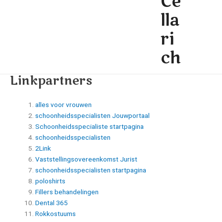
Ce
lla
ri
ch
Linkpartners
alles voor vrouwen
schoonheidsspecialisten
Jouwportaal
Schoonheidsspecialiste startpagina
schoonheidsspecialisten
2Link
Vaststellingsovereenkomst Jurist
schoonheidsspecialisten startpagina
poloshirts
Fillers behandelingen
Dental 365
Rokkostuums